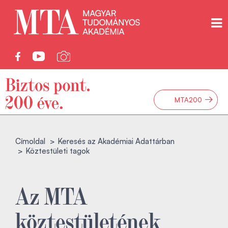
→
MTA200
Címoldal
Keresés az Akadémiai Adattárban
Köztestületi tagok
Az MTA
köztestületének