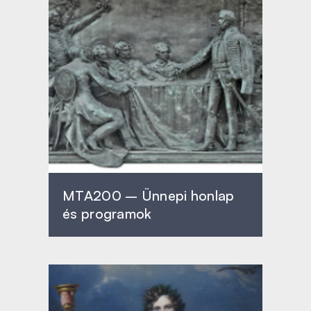
MTA200 – Ünnepi honlap
és programok