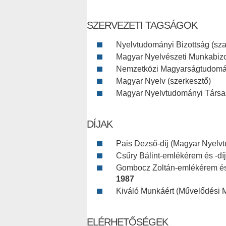
SZERVEZETI TAGSÁGOK
Nyelvtudományi Bizottság (szav
Magyar Nyelvészeti Munkabizot
Nemzetközi Magyarságtudomá
Magyar Nyelv (szerkesztő)
Magyar Nyelvtudományi Társasá
DÍJAK
Pais Dezső-díj (Magyar Nyelv
Csűry Bálint-emlékérem és -d
Gombocz Zoltán-emlékérem és 
1987
Kiváló Munkáért (Művelődési M
ELÉRHETŐSÉGEK