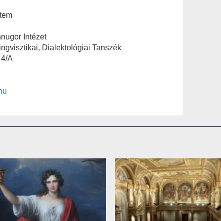
tem
nugor Intézet
ngvisztikai, Dialektológiai Tanszék
 4/A
hu