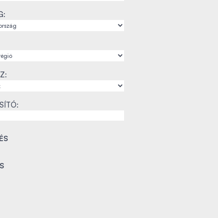
G:
Z:
SÍTÓ: