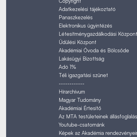
Copyright
Adatkezelési tájékoztató
Panaszkezelés
Elektronikus ügyintézés
Létesítménygazdálkodási Közpon
Üdülési Központ
Akadémiai Óvoda és Bölcsőde
Lakásügyi Bizottság
Adó 1%
Téli igazgatási szünet
------------
Hírarchívum
Magyar Tudomány
Akadémiai Értesítő
Az MTA testületeinek állásfoglalás
Youtube-csatornánk
Képek az Akadémia rendezvényeir