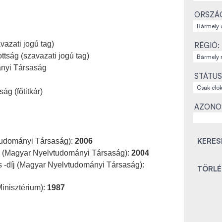
ORSZÁ
azati jogú tag)
RÉGIÓ:
tság (szavazati jogú tag)
nyi Társaság
STÁTUS
g (főtitkár)
AZONO
tudományi Társaság):
2006
íj (Magyar Nyelvtudományi Társaság):
2004
-díj (Magyar Nyelvtudományi Társaság):
inisztérium):
1987