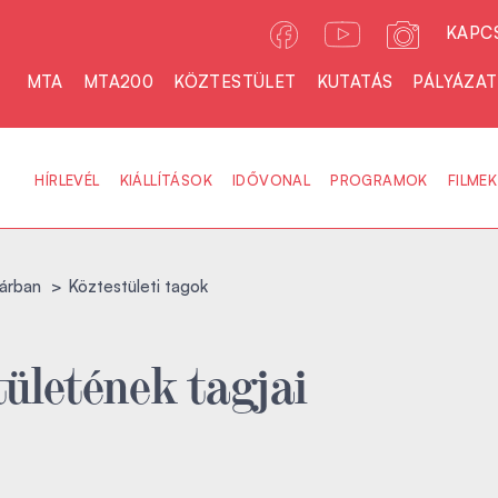
KAPC
MTA
MTA200
KÖZTESTÜLET
KUTATÁS
PÁLYÁZA
HÍRLEVÉL
KIÁLLÍTÁSOK
IDŐVONAL
PROGRAMOK
FILMEK
árban
Köztestületi tagok
ületének tagjai