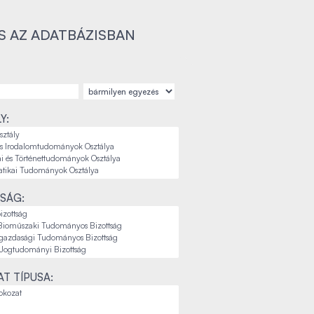
S AZ ADATBÁZISBAN
Y:
SÁG:
T TÍPUSA: