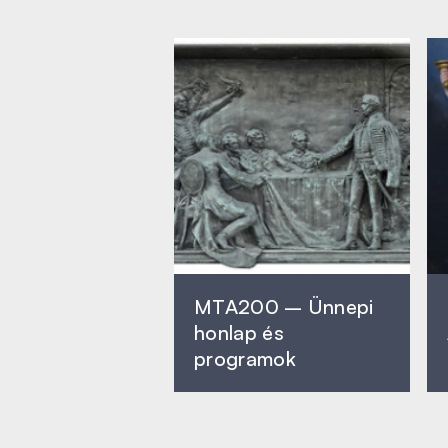
MTA200 – Ünnepi
honlap és
programok