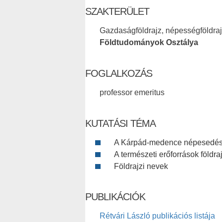
SZAKTERÜLET
Gazdaságföldrajz, népességföldrajz
Földtudományok Osztálya
FOGLALKOZÁS
professor emeritus
KUTATÁSI TÉMA
A Kárpád-medence népesedé
A természeti erőforrások földra
Földrajzi nevek
PUBLIKÁCIÓK
Rétvári László publikációs listája