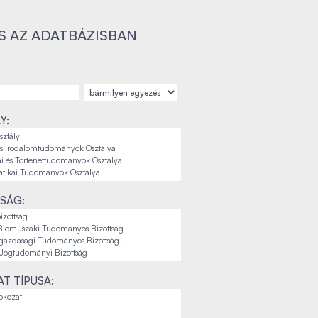
S AZ ADATBÁZISBAN
Y:
SÁG:
T TÍPUSA: