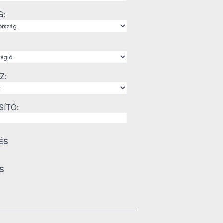
G:
Z:
SÍTÓ: