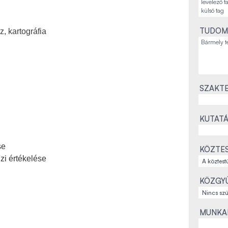
TUDOM
, kartográfia
SZAKTE
KUTATÁ
se
KÖZTES
jzi értékelése
KÖZGYŰ
MUNKAH