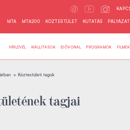
KAPC
MTA
MTA200
KÖZTESTÜLET
KUTATÁS
PÁLYÁZA
HÍRLEVÉL
KIÁLLÍTÁSOK
IDŐVONAL
PROGRAMOK
FILMEK
árban
Köztestületi tagok
ületének tagjai