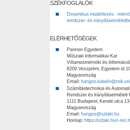
SZÉKFOGLALÓK
Dinamikus modellezés - mérnök
rendszer- és irányításelméletb
ELÉRHETŐSÉGEK
Pannon Egyetem
Műszaki Informatikai Kar
Villamosmérnöki és Informáci
8200 Veszprém, Egyetem út 10
Magyarország
Email:
hangos.katalin@mik.un
Számítástechnikai és Automatiz
Rendszer és Irányításelméleti
1111 Budapest, Kende utca 13
Magyarország
Email:
hangos@sztaki.hu
Honlap:
https://sztaki.hun-ren