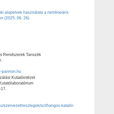
i alapelvek használata a nemlineáris
en (2025. 06. 26)
ós Rendszerek Tanszék
.
i-pannon.hu
álási Kutatóintézet
 Kutatólaboratórium
-17.
.hu/szervezet/reszlegek/scl/hangos-katalin