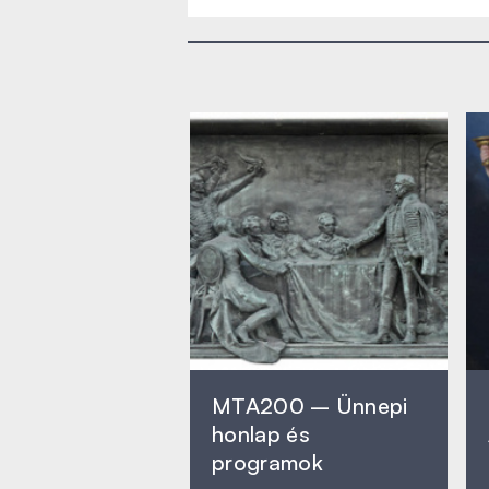
MTA200 – Ünnepi
honlap és
programok