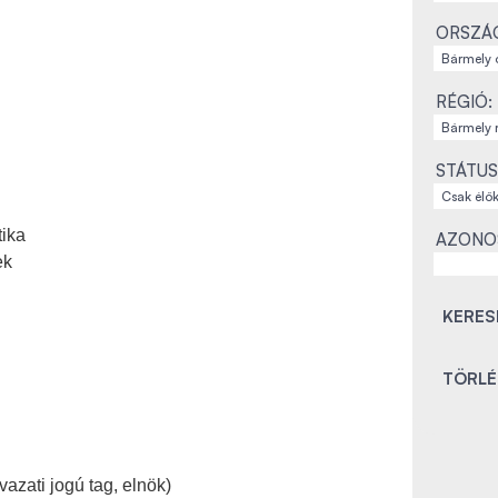
ORSZÁ
RÉGIÓ:
STÁTUS
tika
AZONO
ek
azati jogú tag, elnök)