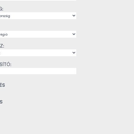
G:
Z:
SÍTÓ: