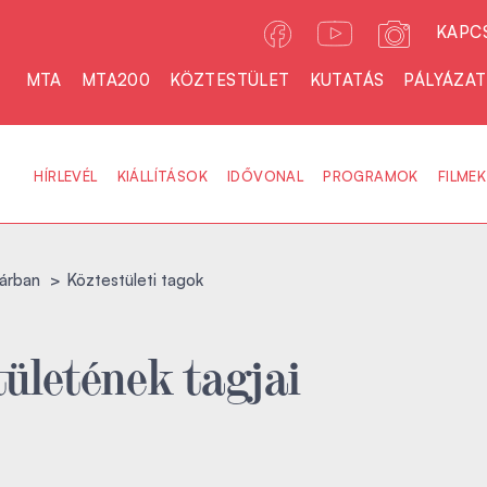
KAPC
MTA
MTA200
KÖZTESTÜLET
KUTATÁS
PÁLYÁZA
HÍRLEVÉL
KIÁLLÍTÁSOK
IDŐVONAL
PROGRAMOK
FILMEK
árban
Köztestületi tagok
ületének tagjai