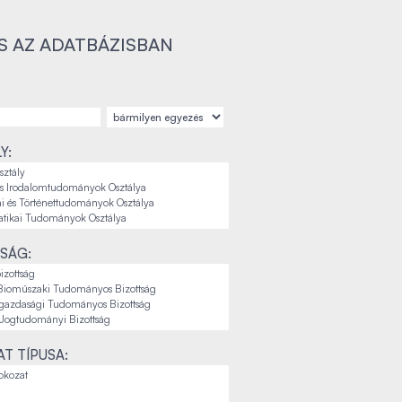
S AZ ADATBÁZISBAN
Y:
SÁG:
T TÍPUSA: