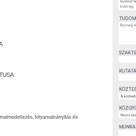
TUDOM
A
SZAKTE
KUTATÁ
ÁTUSA
KÖZTES
KÖZGYŰ
yamatmodellezés, folyamatirányítás és
MUNKAH