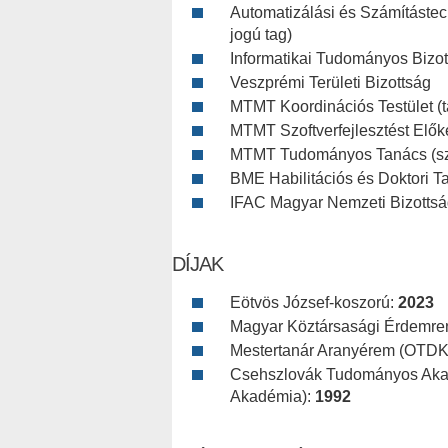
Automatizálási és Számítástec
jogú tag)
Informatikai Tudományos Bizott
Veszprémi Területi Bizottság
MTMT Koordinációs Testület (t
MTMT Szoftverfejlesztést Előké
MTMT Tudományos Tanács (sza
BME Habilitációs és Doktori T
IFAC Magyar Nemzeti Bizotts
DÍJAK
Eötvös József-koszorú:
2023
Magyar Köztársasági Érdemrend
Mestertanár Aranyérem (OTDK
Csehszlovák Tudományos Aka
Akadémia):
1992