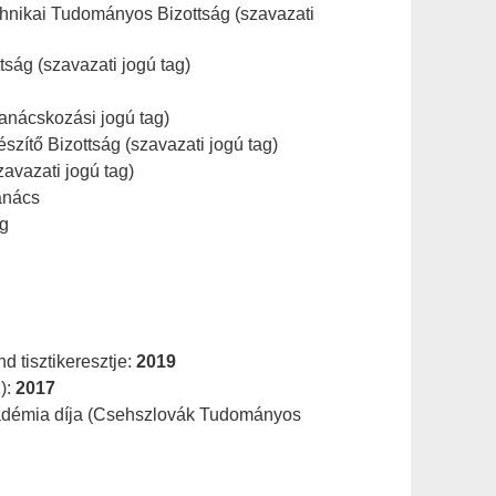
hnikai Tudományos Bizottság (szavazati
ság (szavazati jogú tag)
anácskozási jogú tag)
szítő Bizottság (szavazati jogú tag)
vazati jogú tag)
anács
ág
 tisztikeresztje:
2019
):
2017
démia díja (Csehszlovák Tudományos