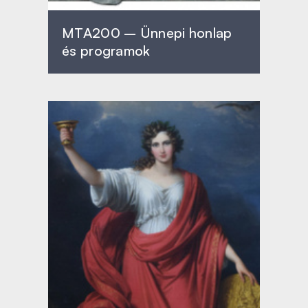
MTA200 – Ünnepi honlap
és programok