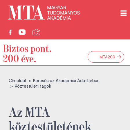
→
MTA200
Címoldal
Keresés az Akadémiai Adattárban
Köztestületi tagok
Az MTA
köztestületének