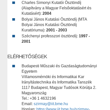
Charles Simonyi Kutatói Ösztöndíj
(Alapítvány a Magyar Felsőoktatásért és
Kutatásért):
2004
Bolyai János Kutatási Ösztöndíj (MTA
Bolyai János Kutatási Ösztöndíj
Kuratóriuma):
2001 - 2003
Széchenyi professzori ösztöndíj:
1997 -
2001
ELÉRHETŐSÉGEK
Budapesti Műszaki és Gazdaságtudományi
Egyetem
Villamosmérnöki és Informatikai Kar
Irányítástechnika és Informatika Tanszék
1117 Budapest, Magyar Tudósok Körútja 2.
Magyarország
Tel.: +36 1 4632196
Email:
szirmay@iit.bme.hu
Honlap:
https://www.iit.bme.hu/szirmay-