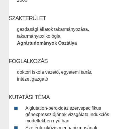
2000
SZAKTERÜLET
gazdasági állatok takarmányozása,
takarmánytoxikológia
Agrártudományok Osztálya
FOGLALKOZÁS
doktori iskola vezető, egyetemi tanár,
intézetigazgató
KUTATÁSI TÉMA
A glutation-peroxidáz szervspecifikus
génexpressziójának vizsgálata indukciós
modellekben nyúlban
Szeléntoxikózis mechanizmusának