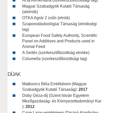
Acta Alimentaria (szerkesztőbizottsági tag)
Magyar Szabadgyök Kutató Társaság
(alelnök)
OTKA Agrár 2 zsűri (elnök)
Szaporodásbiológiai Társaság (elnökségi
tag)
European Food Safety Authority, Scientific
Panel on Additives and Products used in
Animal Feed
A Sertés (szerkesztőbizottság elnöke)
Columella (szerkesztőbizottsági tag)
DÍJAK
Matkovics Béla Emlékérem (Magyar
Szabadgyök Kutató Társaság):
2017
Doby Géza-díj (Szent István Egyetem
Mezőgazdaság- és Környezettudományi Kar
):
2012
Csire Lajos-emlékérem (Disznó Alapítvány