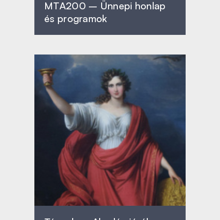
MTA200 – Ünnepi honlap
és programok