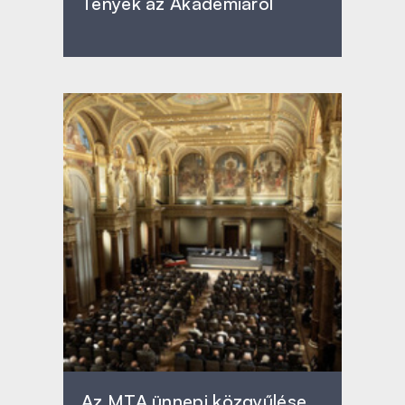
Tények az Akadémiáról
Az MTA ünnepi közgyűlése