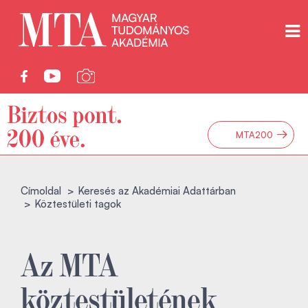
→
MTA200
Címoldal
Keresés az Akadémiai Adattárban
Köztestületi tagok
Az MTA
köztestületének