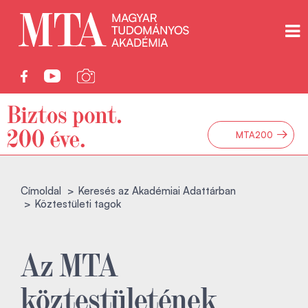
→
MTA200
Címoldal
Keresés az Akadémiai Adattárban
Köztestületi tagok
Az MTA
köztestületének