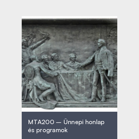
MTA200 – Ünnepi honlap
és programok