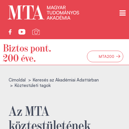
→
MTA200
Címoldal
Keresés az Akadémiai Adattárban
Köztestületi tagok
Az MTA
köztestületének