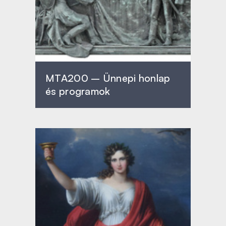
MTA200 – Ünnepi honlap
és programok