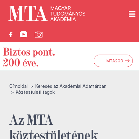
→
MTA200
Címoldal
Keresés az Akadémiai Adattárban
Köztestületi tagok
Az MTA
köztestületének