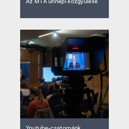
Az MTA ünnepi közgyűlése
Youtube-csatornánk