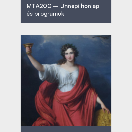
MTA200 – Ünnepi honlap
és programok