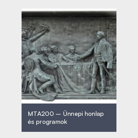
MTA200 – Ünnepi honlap
és programok