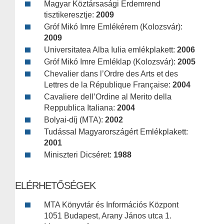
Magyar Köztársasági Érdemrend
tisztikeresztje:
2009
Gróf Mikó Imre Emlékérem (Kolozsvár):
2009
Universitatea Alba Iulia emlékplakett:
2006
Gróf Mikó Imre Emléklap (Kolozsvár):
2005
Chevalier dans l’Ordre des Arts et des
Lettres de la République Française:
2004
Cavaliere dell’Ordine al Merito della
Reppublica Italiana:
2004
Bolyai-díj (MTA):
2002
Tudással Magyarországért Emlékplakett:
2001
Miniszteri Dicséret:
1988
ELÉRHETŐSÉGEK
MTA Könyvtár és Információs Központ
1051 Budapest, Arany János utca 1.