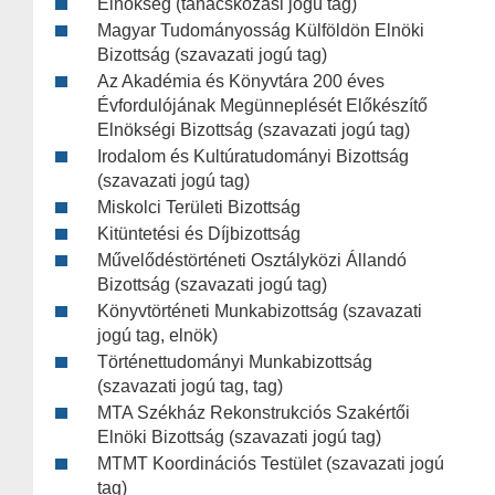
Elnökség (tanácskozási jogú tag)
Magyar Tudományosság Külföldön Elnöki
Bizottság (szavazati jogú tag)
Az Akadémia és Könyvtára 200 éves
Évfordulójának Megünneplését Előkészítő
Elnökségi Bizottság (szavazati jogú tag)
Irodalom és Kultúratudományi Bizottság
(szavazati jogú tag)
Miskolci Területi Bizottság
Kitüntetési és Díjbizottság
Művelődéstörténeti Osztályközi Állandó
Bizottság (szavazati jogú tag)
Könyvtörténeti Munkabizottság (szavazati
jogú tag, elnök)
Történettudományi Munkabizottság
(szavazati jogú tag, tag)
MTA Székház Rekonstrukciós Szakértői
Elnöki Bizottság (szavazati jogú tag)
MTMT Koordinációs Testület (szavazati jogú
tag)