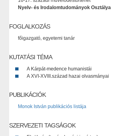
16-17. századi művelődéstörténet
Nyelv- és Irodalomtudományok Osztálya
FOGLALKOZÁS
főigazgató, egyetemi tanár
KUTATÁSI TÉMA
A Kárpát-medence humanistái
A XVI-XVIII.század hazai olvasmányai
PUBLIKÁCIÓK
Monok István publikációs listája
SZERVEZETI TAGSÁGOK