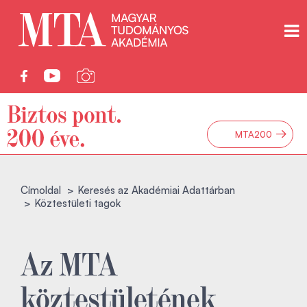
→
MTA200
Címoldal
Keresés az Akadémiai Adattárban
Köztestületi tagok
Az MTA
köztestületének