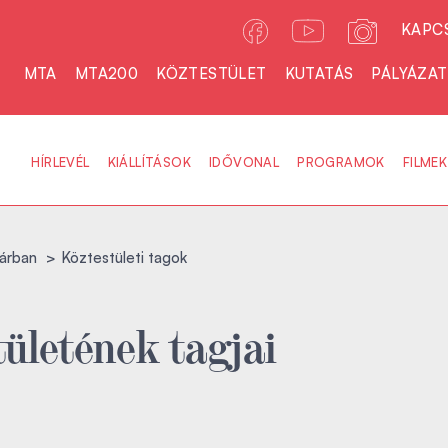
KAPC
MTA
MTA200
KÖZTESTÜLET
KUTATÁS
PÁLYÁZA
HÍRLEVÉL
KIÁLLÍTÁSOK
IDŐVONAL
PROGRAMOK
FILMEK
árban
Köztestületi tagok
ületének tagjai