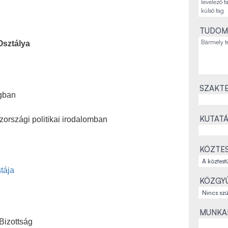
TUDOM
Osztálya
SZAKTE
ágban
KUTATÁ
zországi politikai irodalomban
KÖZTES
tája
KÖZGYŰ
MUNKAH
Bizottság