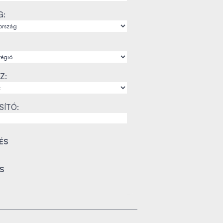
G:
Z:
SÍTÓ: