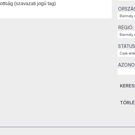
ttság (szavazati jogú tag)
ORSZÁ
RÉGIÓ:
STÁTUS
AZONO