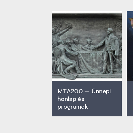
MTA200 – Ünnepi
honlap és
programok