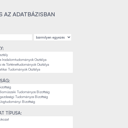
S AZ ADATBÁZISBAN
Y:
SÁG:
T TÍPUSA: