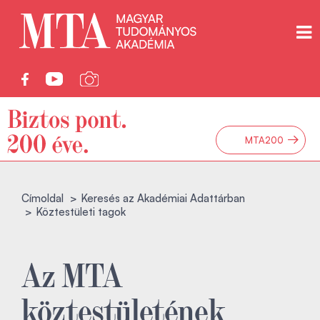
→
MTA200
Címoldal
Keresés az Akadémiai Adattárban
Köztestületi tagok
Az MTA
köztestületének