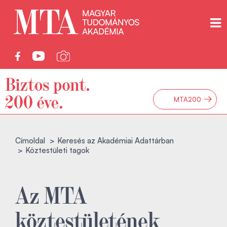
→
MTA200
Címoldal
Keresés az Akadémiai Adattárban
Köztestületi tagok
Az MTA
köztestületének