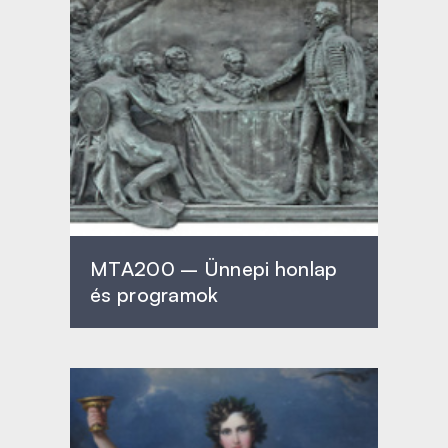
MTA200 – Ünnepi honlap
és programok