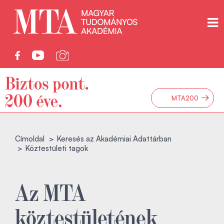
→
MTA200
Címoldal
Keresés az Akadémiai Adattárban
Köztestületi tagok
Az MTA
köztestületének