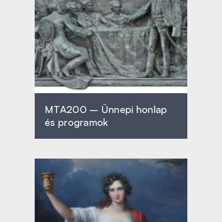
MTA200 – Ünnepi honlap
és programok