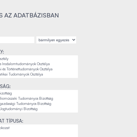
S AZ ADATBÁZISBAN
Y:
SÁG:
T TÍPUSA: