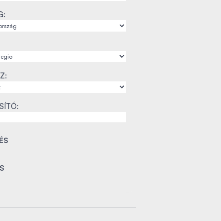
G:
Z:
SÍTÓ: