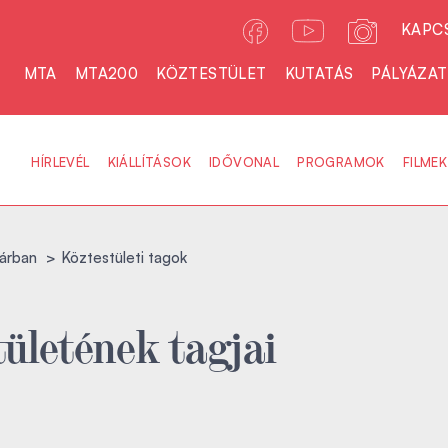
KAPC
MTA
MTA200
KÖZTESTÜLET
KUTATÁS
PÁLYÁZA
HÍRLEVÉL
KIÁLLÍTÁSOK
IDŐVONAL
PROGRAMOK
FILMEK
árban
Köztestületi tagok
ületének tagjai