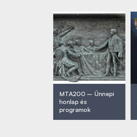
MTA200 – Ünnepi
honlap és
programok