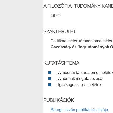
A FILOZÓFIAI TUDOMÁNY KAN
1974
SZAKTERÜLET
Politikaelmélet, társadalomelmélet
Gazdaság- és Jogtudományok O
KUTATÁSI TÉMA
A modern társadalomelmélete
A normák megalapozása
Igazságosság elméletek
PUBLIKÁCIÓK
Balogh István publikációs listája