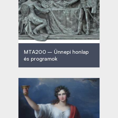
MTA200 – Ünnepi honlap
és programok