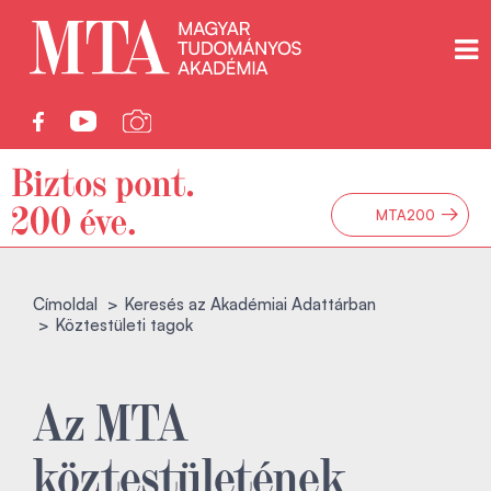
→
MTA200
Címoldal
Keresés az Akadémiai Adattárban
Köztestületi tagok
Az MTA
köztestületének