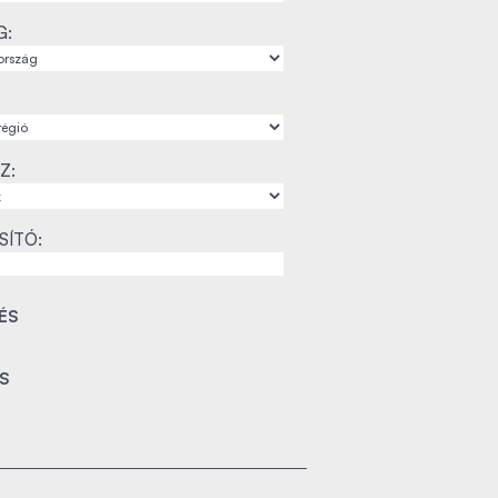
G:
Z:
SÍTÓ: