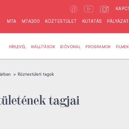
KAPC
MTA
MTA200
KÖZTESTÜLET
KUTATÁS
PÁLYÁZA
HÍRLEVÉL
KIÁLLÍTÁSOK
IDŐVONAL
PROGRAMOK
FILMEK
árban
Köztestületi tagok
ületének tagjai