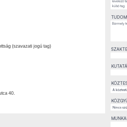
TUDOM
tság (szavazati jogú tag)
SZAKTE
KUTATÁ
KÖZTES
tca 40.
KÖZGYŰ
MUNKAH