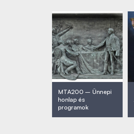
MTA200 – Ünnepi
honlap és
programok