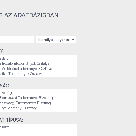
S AZ ADATBÁZISBAN
Y:
SÁG:
T TÍPUSA: