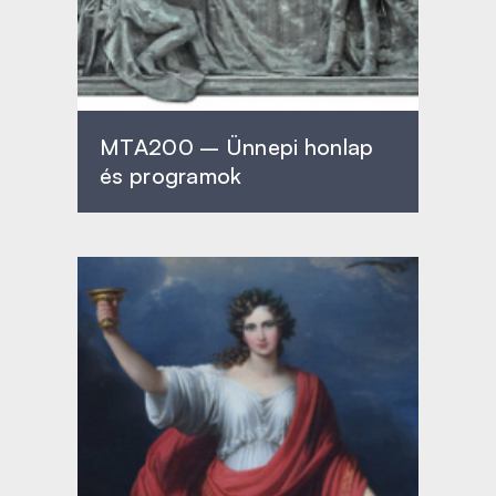
MTA200 – Ünnepi honlap
és programok