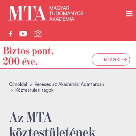
→
MTA200
Címoldal
Keresés az Akadémiai Adattárban
Köztestületi tagok
Az MTA
köztestületének