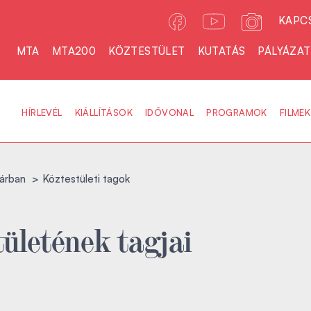
KAPC
MTA
MTA200
KÖZTESTÜLET
KUTATÁS
PÁLYÁZA
HÍRLEVÉL
KIÁLLÍTÁSOK
IDŐVONAL
PROGRAMOK
FILMEK
árban
Köztestületi tagok
ületének tagjai