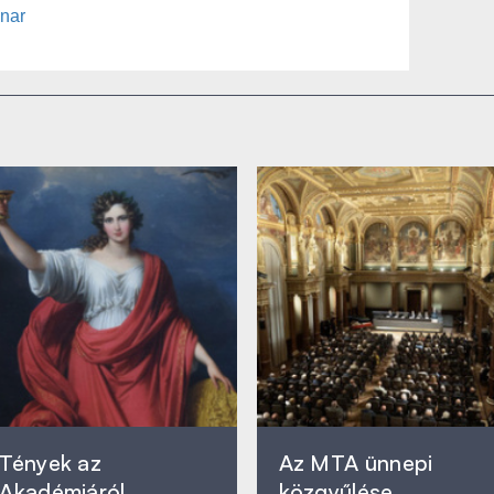
nar
Tények az
Az MTA ünnepi
Akadémiáról
közgyűlése