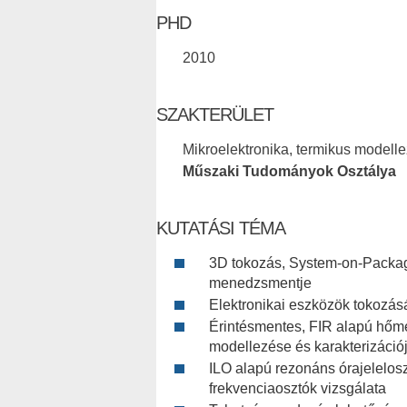
PHD
2010
SZAKTERÜLET
Mikroelektronika, termikus modelle
Műszaki Tudományok Osztálya
KUTATÁSI TÉMA
3D tokozás, System-on-Packag
menedzsmentje
Elektronikai eszközök tokozás
Érintésmentes, FIR alapú hőmé
modellezése és karakterizáció
ILO alapú rezonáns órajelelosz
frekvenciaosztók vizsgálata