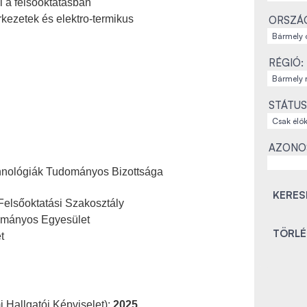
 a felsőoktatásban
kezetek és elektro-termikus
ORSZÁ
RÉGIÓ:
STÁTUS
AZONO
hnológiák Tudományos Bizottsága
elsőoktatási Szakosztály
dományos Egyesület
t
 Hallgatói Képviselet):
2025