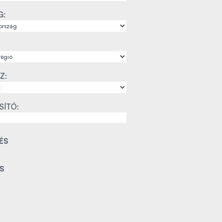
G:
Z:
SÍTÓ: