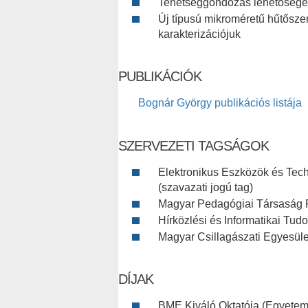
Tehetséggondozás lehetőségei
Új típusú mikroméretű hűtőszer
karakterizációjuk
PUBLIKÁCIÓK
Bognár György publikációs listája
SZERVEZETI TAGSÁGOK
Elektronikus Eszközök és Tec
(szavazati jogú tag)
Magyar Pedagógiai Társaság F
Hírközlési és Informatikai Tu
Magyar Csillagászati Egyesüle
DÍJAK
BME Kiváló Oktatója (Egyetemi