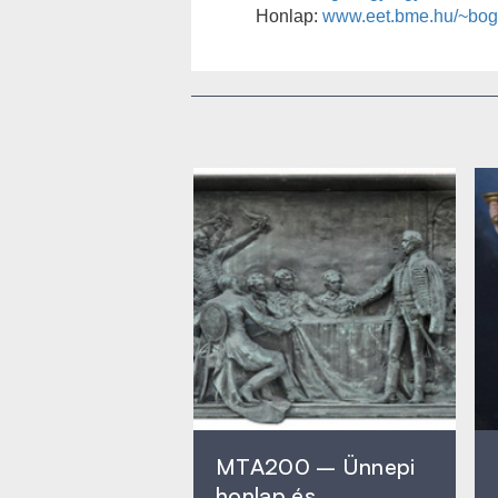
Honlap:
www.eet.bme.hu/~bog
MTA200 – Ünnepi
honlap és