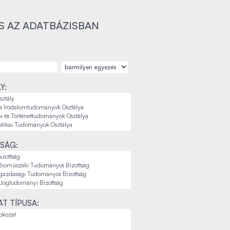
S AZ ADATBÁZISBAN
Y:
SÁG:
T TÍPUSA: