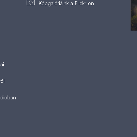
Képgalériáink a Flickr-en
ai
ől
ádióban