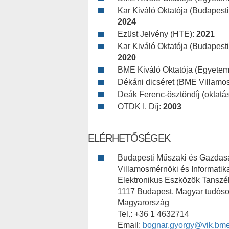
Kar Kiváló Oktatója (Budapes
2024
Ezüst Jelvény (HTE):
2021
Kar Kiváló Oktatója (Budapes
2020
BME Kiváló Oktatója (Egyetemi
Dékáni dicséret (BME Villamos
Deák Ferenc-ösztöndíj (oktatási
OTDK I. Díj:
2003
ELÉRHETŐSÉGEK
Budapesti Műszaki és Gazda
Villamosmérnöki és Informatik
Elektronikus Eszközök Tanszé
1117 Budapest, Magyar tudósok
Magyarország
Tel.: +36 1 4632714
Email:
bognar.gyorgy@vik.bm