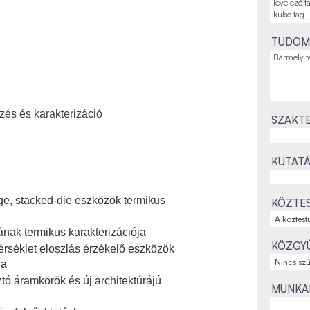
TUDOM
zés és karakterizáció
SZAKTE
KUTATÁ
e, stacked-die eszközök termikus
KÖZTES
ának termikus karakterizációja
KÖZGYŰ
rséklet eloszlás érzékelő eszközök
ja
tó áramkörök és új architektúrájú
MUNKAH