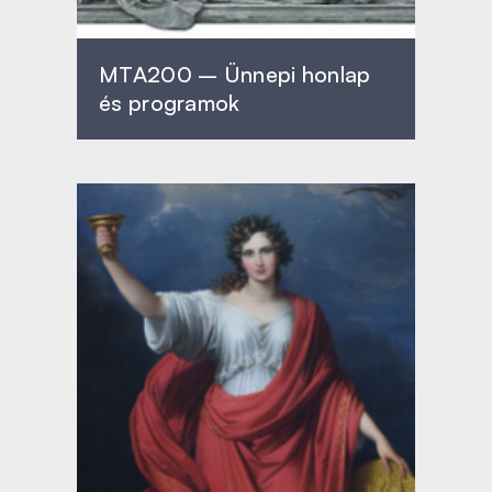
MTA200 – Ünnepi honlap
és programok