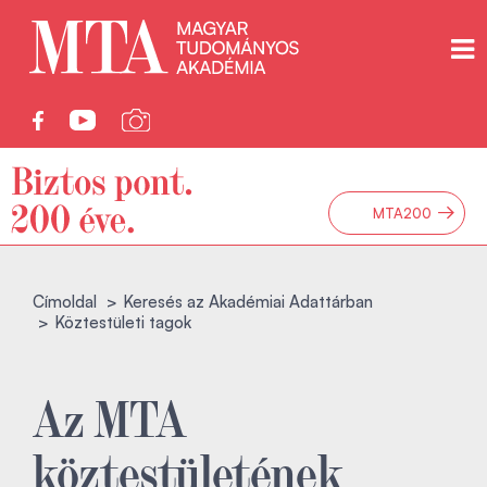
→
MTA200
Címoldal
Keresés az Akadémiai Adattárban
Köztestületi tagok
Az MTA
köztestületének