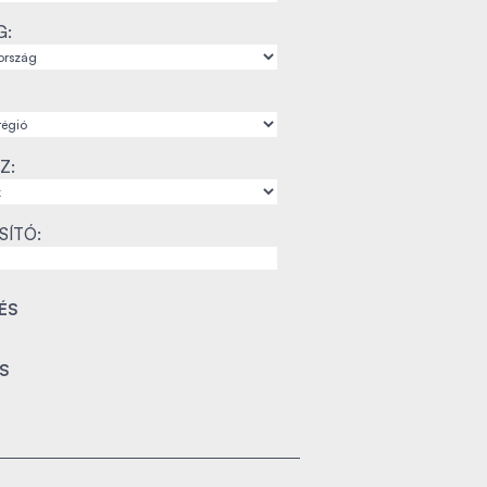
G:
Z:
SÍTÓ: