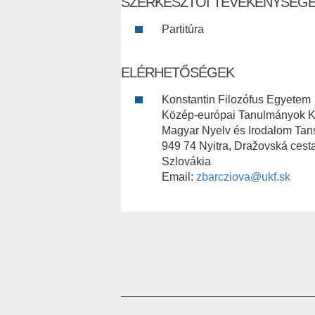
SZERKESZTŐI TEVÉKENYSÉG
Partitúra
ELÉRHETŐSÉGEK
Konstantin Filozófus Egyetem
Közép-európai Tanulmányok K
Magyar Nyelv és Irodalom Tan
949 74 Nyitra, Dražovská cest
Szlovákia
Email:
zbarcziova@ukf.sk