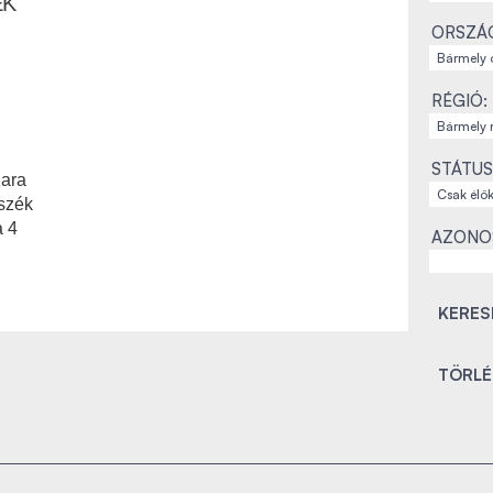
EK
ORSZÁ
RÉGIÓ:
STÁTUS
ara
szék
a 4
AZONO