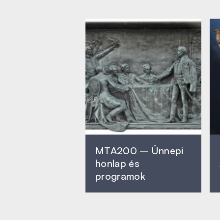
MTA200 – Ünnepi
honlap és
programok