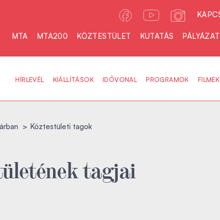
KAPC
MTA
MTA200
KÖZTESTÜLET
KUTATÁS
PÁLYÁZA
HÍRLEVÉL
KIÁLLÍTÁSOK
IDŐVONAL
PROGRAMOK
FILMEK
árban
Köztestületi tagok
ületének tagjai