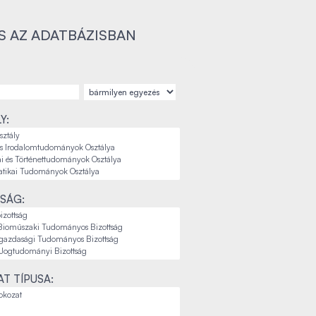
S AZ ADATBÁZISBAN
Y:
SÁG:
T TÍPUSA: