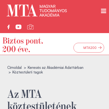
→
MTA200
Címoldal
Keresés az Akadémiai Adattárban
Köztestületi tagok
Az MTA
köztestületének