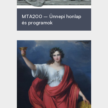
MTA200 – Ünnepi honlap
és programok