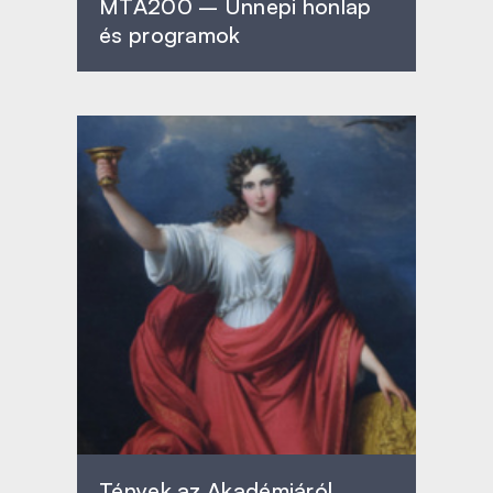
MTA200 – Ünnepi honlap
és programok
Tények az Akadémiáról