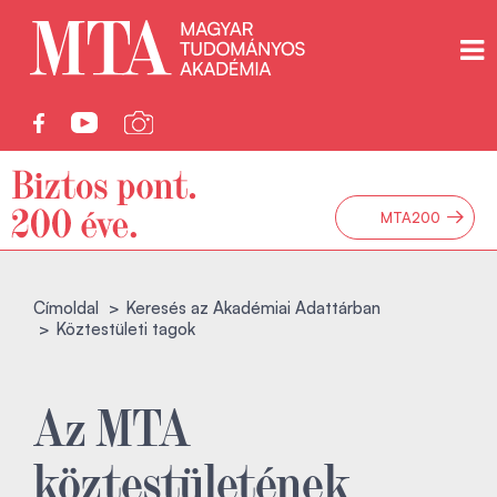
→
MTA200
Címoldal
Keresés az Akadémiai Adattárban
Köztestületi tagok
Az MTA
köztestületének