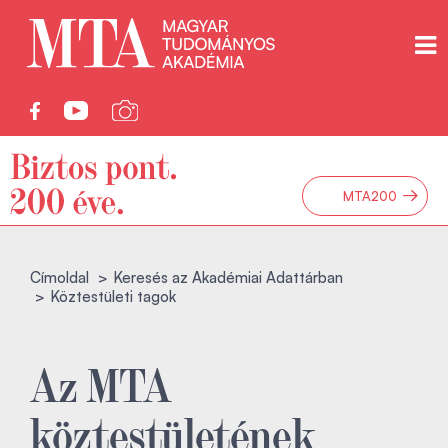
→
MTA200
Címoldal
Keresés az Akadémiai Adattárban
Köztestületi tagok
Az MTA
köztestületének