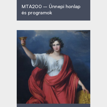
MTA200 – Ünnepi honlap
és programok