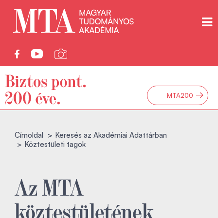
→
MTA200
Címoldal
Keresés az Akadémiai Adattárban
Köztestületi tagok
Az MTA
köztestületének