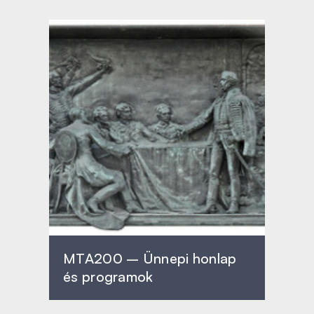
MTA200 – Ünnepi honlap
és programok