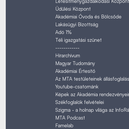
Létesítménygazdálkodási Közpon
Üdülési Központ
Akadémiai Óvoda és Bölcsőde
Lakásügyi Bizottság
Adó 1%
Téli igazgatási szünet
------------
Hírarchívum
Magyar Tudomány
Akadémiai Értesítő
Az MTA testületeinek állásfoglalás
Youtube-csatornánk
Képek az Akadémia rendezvényeir
Székfoglalók felvételei
Szigma - a holnap világa az InfoR
MTA Podcast
Famelab