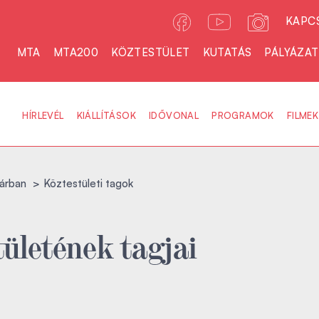
KAPC
MTA
MTA200
KÖZTESTÜLET
KUTATÁS
PÁLYÁZA
HÍRLEVÉL
KIÁLLÍTÁSOK
IDŐVONAL
PROGRAMOK
FILMEK
árban
Köztestületi tagok
ületének tagjai