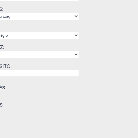
G:
Z:
SÍTÓ: