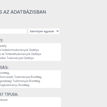
S AZ ADATBÁZISBAN
Y:
SÁG:
T TÍPUSA: