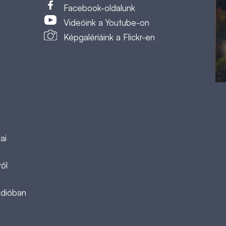
t
Facebook-oldalunk
Videóink a Youtube-on
Képgalériáink a Flickr-en
ai
ől
ádióban