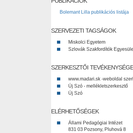
PUBLIKÁCIÓK
Bolemant Lilla publikációs listája
SZERVEZETI TAGSÁGOK
Miskolci Egyetem
Szlovák Szakfordítók Egyesüle
SZERKESZTŐI TEVÉKENYSÉG
www.madari.sk -weboldal szer
Új Szó - mellékletszerkesztő
Új Szó
ELÉRHETŐSÉGEK
Állami Pedagógiai Intézet
831 03 Pozsony, Pluhová 8