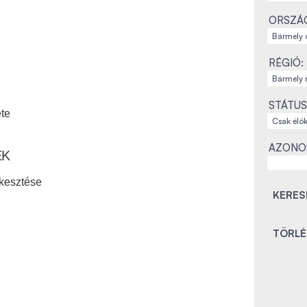
ORSZÁ
RÉGIÓ:
STÁTUS
te
AZONO
EK
kesztése