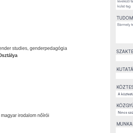
TUDOM
gender studies, genderpedagógia
SZAKTE
Osztálya
KUTATÁ
KÖZTES
KÖZGYŰ
 magyar irodalom nőírói
MUNKAH