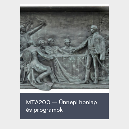
MTA200 – Ünnepi honlap
és programok