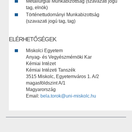
Metallurgiai Munkabizottság (szavazati jogú
tag, elnök)
Történettudományi Munkabizottság
(szavazati jogú tag, tag)
ELÉRHETŐSÉGEK
Miskolci Egyetem
Anyag- és Vegyészmérnöki Kar
Kémiai Intézet
Kémiai Intézeti Tanszék
3515 Miskolc, Egyetemváros 1. A/2
magasföldszint A/1
Magyarország
Email:
bela.torok@uni-miskolc.hu