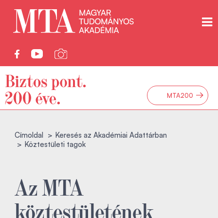
→
MTA200
Címoldal
Keresés az Akadémiai Adattárban
Köztestületi tagok
Az MTA
köztestületének