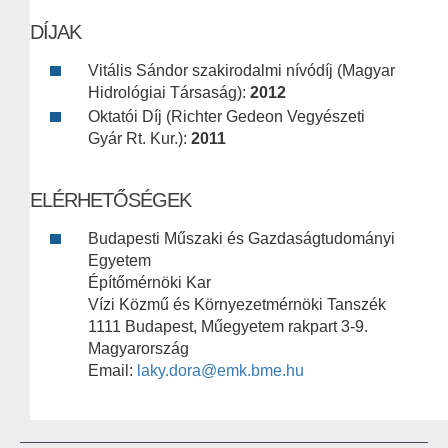
DÍJAK
Vitális Sándor szakirodalmi nívódíj (Magyar
Hidrológiai Társaság):
2012
Oktatói Díj (Richter Gedeon Vegyészeti
Gyár Rt. Kur.):
2011
ELÉRHETŐSÉGEK
Budapesti Műszaki és Gazdaságtudományi
Egyetem
Építőmérnöki Kar
Vízi Közmű és Környezetmérnöki Tanszék
1111 Budapest, Műegyetem rakpart 3-9.
Magyarország
Email:
laky.dora@emk.bme.hu