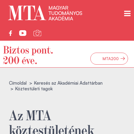
→
MTA200
Címoldal
Keresés az Akadémiai Adattárban
Köztestületi tagok
Az MTA
köztestületének