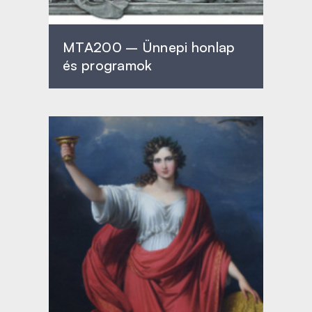
MTA200 – Ünnepi honlap
és programok