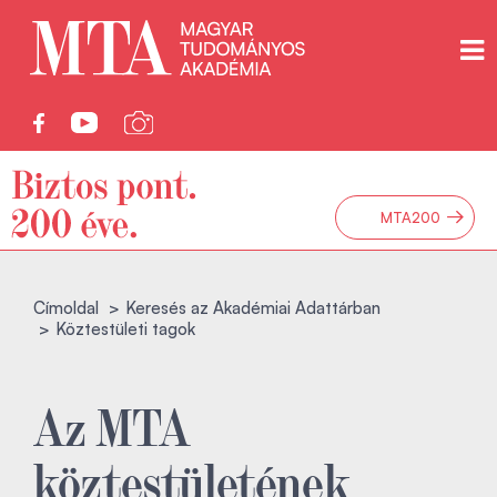
→
MTA200
Címoldal
Keresés az Akadémiai Adattárban
Köztestületi tagok
Az MTA
köztestületének