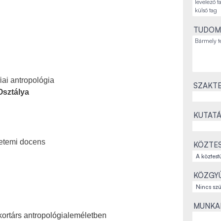
TUDOM
fiai antropológia
SZAKTE
Osztálya
KUTATÁ
yetemi docens
KÖZTES
KÖZGYŰ
MUNKAH
 kortárs antropológialeméletben