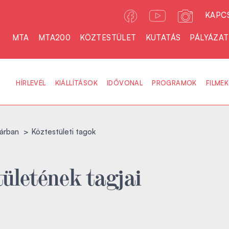
KAPC
MTA
MTA200
KÖZTESTÜLET
KUTATÁS
PÁLYÁZA
HÍRLEVÉL
KIÁLLÍTÁSOK
IDŐVONAL
PROGRAMOK
FILMEK
árban
Köztestületi tagok
ületének tagjai