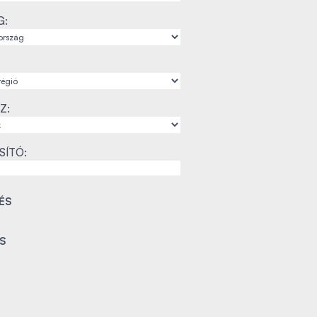
G:
Z:
SÍTÓ: