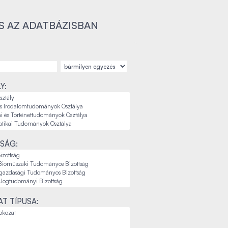
S AZ ADATBÁZISBAN
Y:
SÁG:
T TÍPUSA: