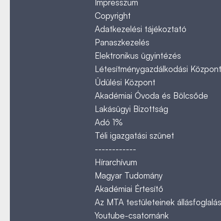
Impresszum
Copyright
Adatkezelési tájékoztató
Panaszkezelés
Elektronikus ügyintézés
Létesítménygazdálkodási Közpon
Üdülési Központ
Akadémiai Óvoda és Bölcsőde
Lakásügyi Bizottság
Adó 1%
Téli igazgatási szünet
------------
Hírarchívum
Magyar Tudomány
Akadémiai Értesítő
Az MTA testületeinek állásfoglalás
Youtube-csatornánk