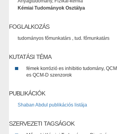
Anyagtudomány, Fizikai-kémia
Kémiai Tudományok Osztálya
FOGLALKOZÁS
tudományos főmunkatárs , tud. főmunkatárs
KUTATÁSI TÉMA
fémek korrózió es inhibitio tudomány, QCM
es QCM-D szenzorok
PUBLIKÁCIÓK
Shaban Abdul publikációs listája
SZERVEZETI TAGSÁGOK