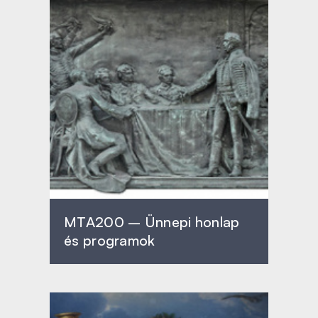
MTA200 – Ünnepi honlap
és programok