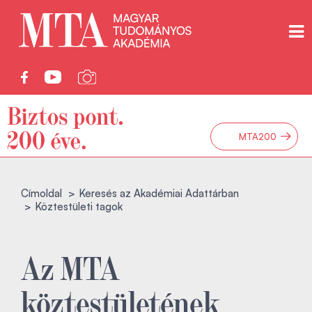
→
MTA200
Címoldal
Keresés az Akadémiai Adattárban
Köztestületi tagok
Az MTA
köztestületének