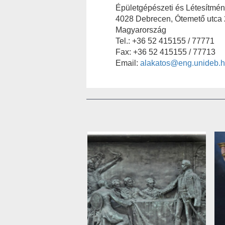
Épületgépészeti és Létesítmé
4028 Debrecen, Ótemető utca 
Magyarország
Tel.: +36 52 415155 / 77771
Fax: +36 52 415155 / 77713
Email:
alakatos@eng.unideb.