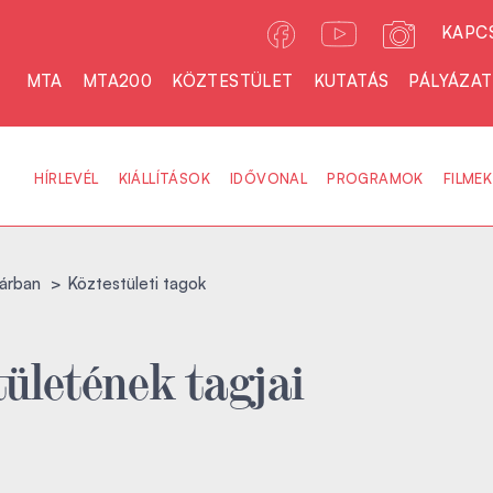
KAPC
MTA
MTA200
KÖZTESTÜLET
KUTATÁS
PÁLYÁZA
HÍRLEVÉL
KIÁLLÍTÁSOK
IDŐVONAL
PROGRAMOK
FILMEK
árban
Köztestületi tagok
ületének tagjai