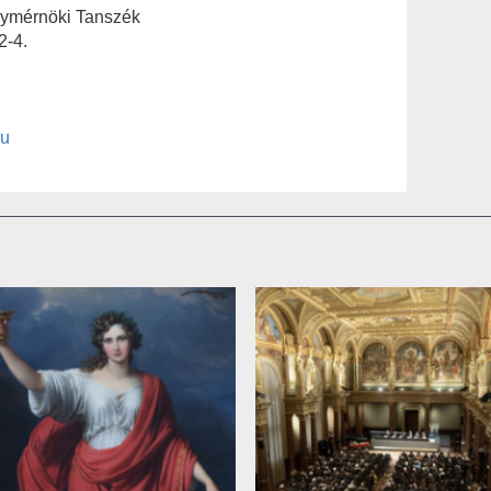
nymérnöki Tanszék
2-4.
hu