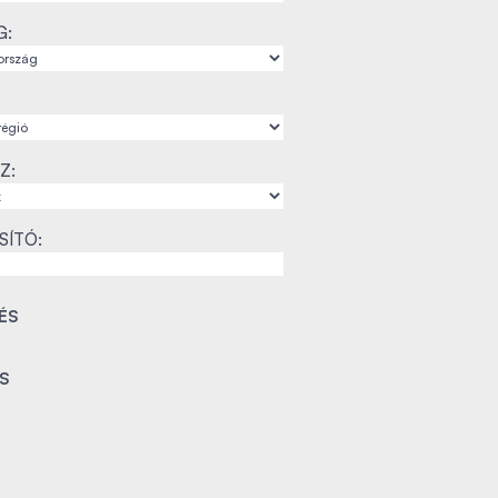
G:
Z:
SÍTÓ: