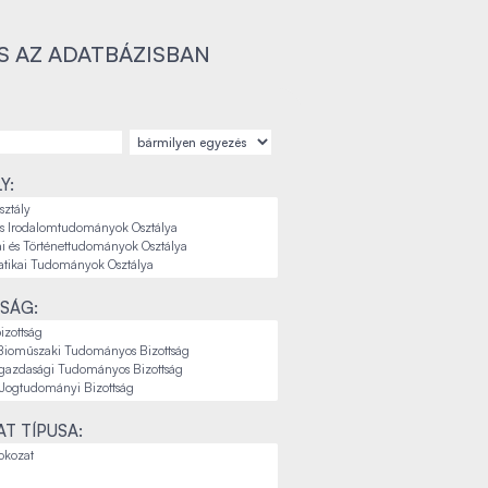
S AZ ADATBÁZISBAN
Y:
SÁG:
T TÍPUSA: