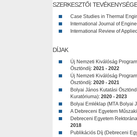
SZERKESZTŐI TEVÉKENYSÉG
Case Studies in Thermal Engi
International Journal of Engi
International Review of Appli
DÍJAK
Új Nemzeti Kiválóság Program B
Ösztöndíj:
2021 - 2022
Új Nemzeti Kiválóság Program B
Ösztöndíj:
2020 - 2021
Bolyai János Kutatási Ösztönd
Kuratóriuma):
2020 - 2023
Bolyai Emléklap (MTA Bolyai J
A Debreceni Egyetem Műszaki 
Debreceni Egyetem Rektorának
2018
Publikációs Díj (Debreceni Eg