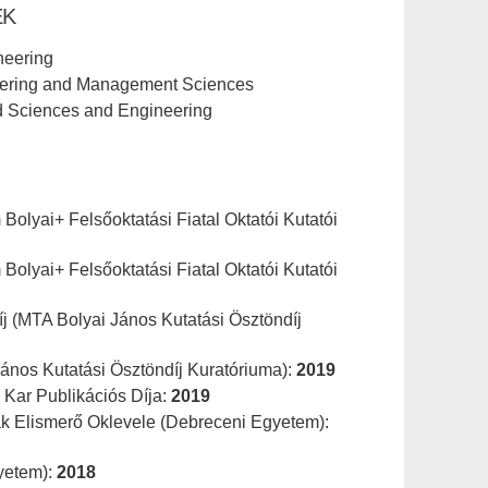
EK
neering
neering and Management Sciences
ed Sciences and Engineering
olyai+ Felsőoktatási Fiatal Oktatói Kutatói
olyai+ Felsőoktatási Fiatal Oktatói Kutatói
íj (MTA Bolyai János Kutatási Ösztöndíj
ános Kutatási Ösztöndíj Kuratóriuma):
2019
Kar Publikációs Díja:
2019
 Elismerő Oklevele (Debreceni Egyetem):
yetem):
2018