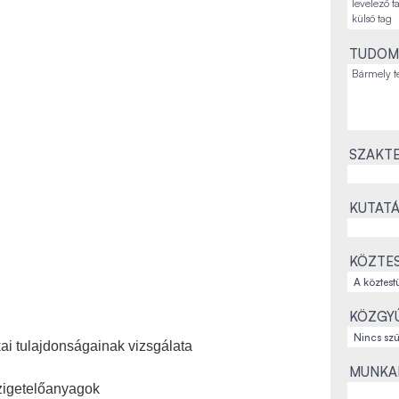
TUDOM
SZAKTE
KUTATÁ
KÖZTES
KÖZGYŰ
i tulajdonságainak vizsgálata
MUNKAH
zigetelőanyagok