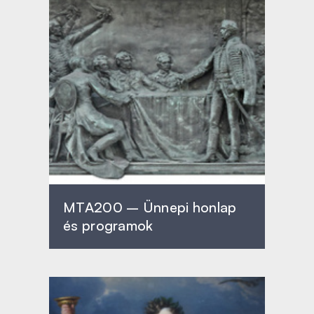
MTA200 – Ünnepi honlap
és programok