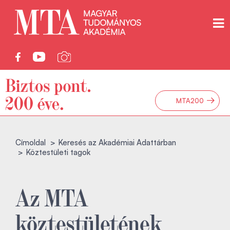
→
MTA200
Címoldal
Keresés az Akadémiai Adattárban
Köztestületi tagok
Az MTA
köztestületének