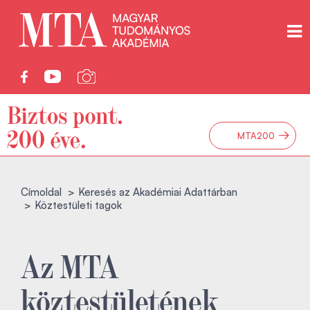
→
MTA200
Címoldal
Keresés az Akadémiai Adattárban
Köztestületi tagok
Az MTA
köztestületének