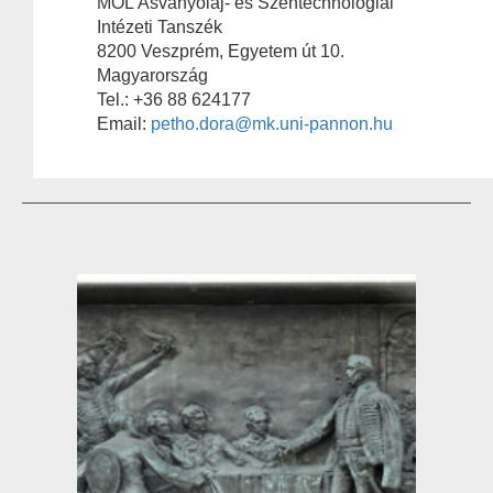
MOL Ásványolaj- és Széntechnológiai
Intézeti Tanszék
8200 Veszprém, Egyetem út 10.
Magyarország
Tel.: +36 88 624177
Email:
petho.dora@mk.uni-pannon.hu