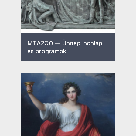
MTA200 – Ünnepi honlap
és programok