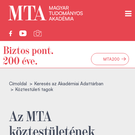
→
MTA200
Címoldal
Keresés az Akadémiai Adattárban
Köztestületi tagok
Az MTA
köztestületének