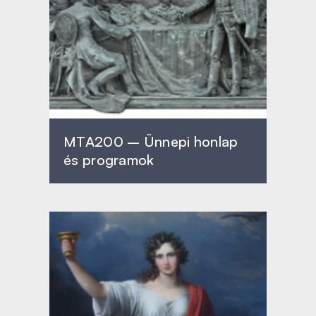
MTA200 – Ünnepi honlap
és programok