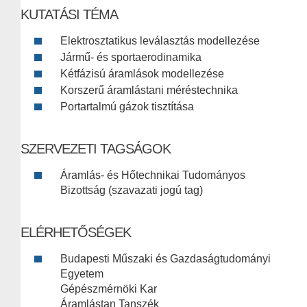
KUTATÁSI TÉMA
Elektrosztatikus leválasztás modellezése
Jármű- és sportaerodinamika
Kétfázisú áramlások modellezése
Korszerű áramlástani méréstechnika
Portartalmú gázok tisztítása
SZERVEZETI TAGSÁGOK
Áramlás- és Hőtechnikai Tudományos
Bizottság (szavazati jogú tag)
ELÉRHETŐSÉGEK
Budapesti Műszaki és Gazdaságtudományi
Egyetem
Gépészmérnöki Kar
Áramlástan Tanszék