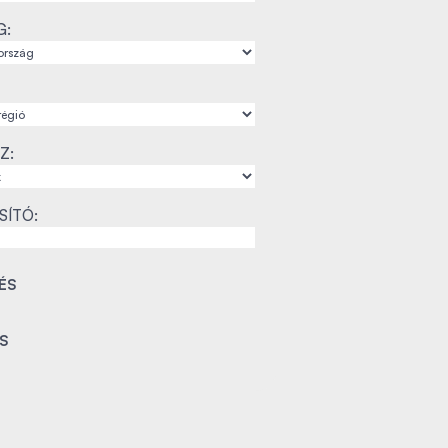
G:
Z:
SÍTÓ: