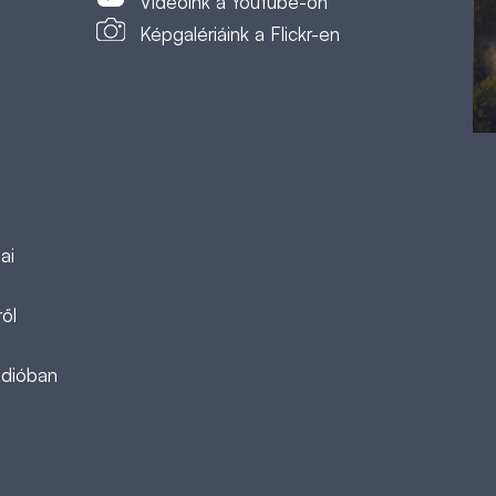
Videóink a Youtube-on
Képgalériáink a Flickr-en
ai
ől
ádióban