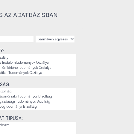
S AZ ADATBÁZISBAN
Y:
SÁG:
T TÍPUSA: