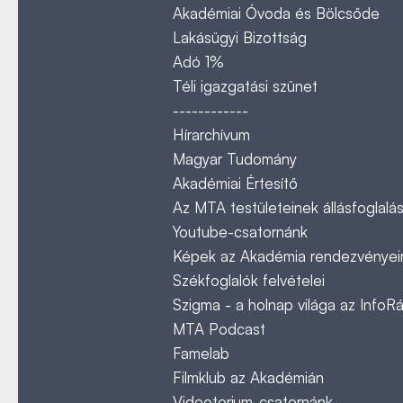
Akadémiai Óvoda és Bölcsőde
Lakásügyi Bizottság
Adó 1%
Téli igazgatási szünet
------------
Hírarchívum
Magyar Tudomány
Akadémiai Értesítő
Az MTA testületeinek állásfoglalás
Youtube-csatornánk
Képek az Akadémia rendezvényeir
Székfoglalók felvételei
Szigma - a holnap világa az InfoR
MTA Podcast
Famelab
Filmklub az Akadémián
Videotorium-csatornánk