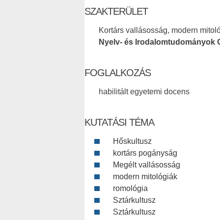
SZAKTERÜLET
Kortárs vallásosság, modern mitol
Nyelv- és Irodalomtudományok 
FOGLALKOZÁS
habilitált egyetemi docens
KUTATÁSI TÉMA
Hőskultusz
kortárs pogányság
Megélt vallásosság
modern mitológiák
romológia
Sztárkultusz
Sztárkultusz