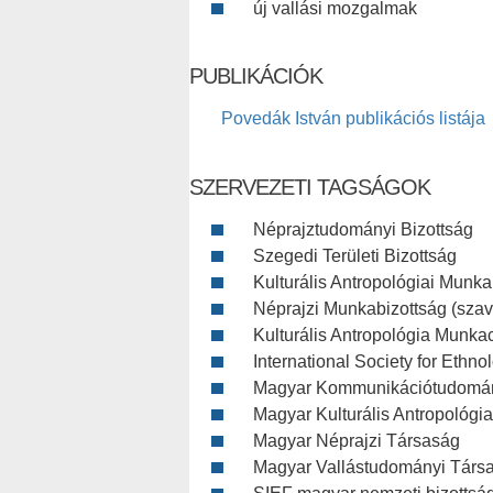
új vallási mozgalmak
PUBLIKÁCIÓK
Povedák István publikációs listája
SZERVEZETI TAGSÁGOK
Néprajztudományi Bizottság
Szegedi Területi Bizottság
Kulturális Antropológiai Munka
Néprajzi Munkabizottság (szava
Kulturális Antropológia Munkac
International Society for Ethno
Magyar Kommunikációtudomán
Magyar Kulturális Antropológi
Magyar Néprajzi Társaság
Magyar Vallástudományi Társ