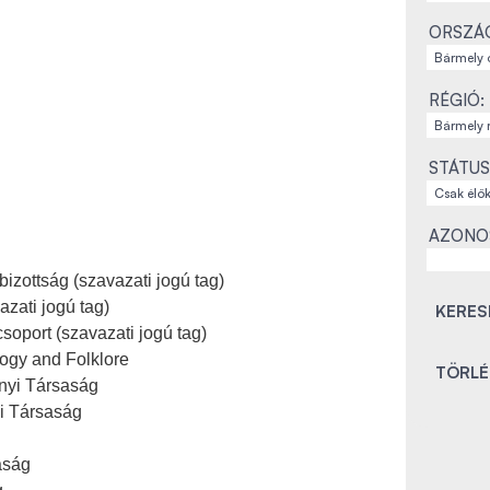
ORSZÁ
RÉGIÓ:
STÁTUS
AZONO
bizottság (szavazati jogú tag)
zati jogú tag)
soport (szavazati jogú tag)
logy and Folklore
yi Társaság
ai Társaság
aság