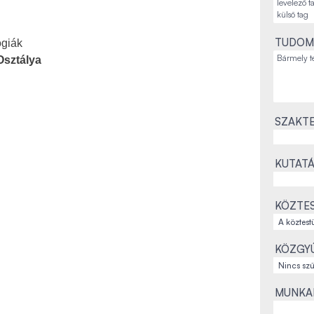
TUDOM
ógiák
Osztálya
SZAKTE
KUTATÁ
KÖZTES
KÖZGYŰ
MUNKAH