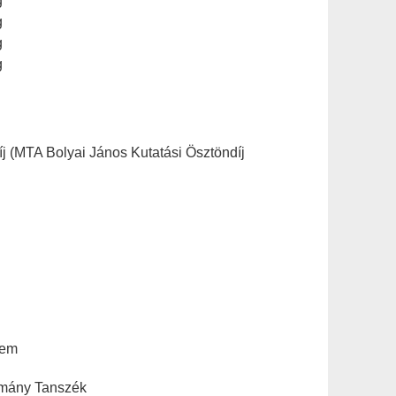
g
g
g
g
íj (MTA Bolyai János Kutatási Ösztöndíj
tem
mány Tanszék