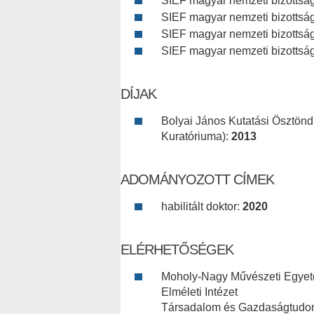
SIEF magyar nemzeti bizottsá
SIEF magyar nemzeti bizottsá
SIEF magyar nemzeti bizottsá
SIEF magyar nemzeti bizottsá
DÍJAK
Bolyai János Kutatási Ösztönd
Kuratóriuma):
2013
ADOMÁNYOZOTT CÍMEK
habilitált doktor:
2020
ELÉRHETŐSÉGEK
Moholy-Nagy Művészeti Egye
Elméleti Intézet
Társadalom és Gazdaságtudo