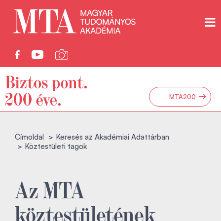
→
MTA200
Címoldal
Keresés az Akadémiai Adattárban
Köztestületi tagok
Az MTA
köztestületének