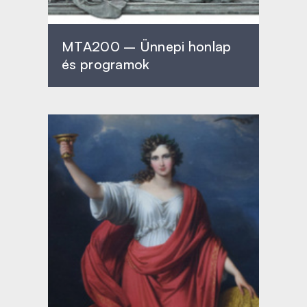
MTA200 – Ünnepi honlap
és programok