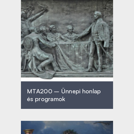
MTA200 – Ünnepi honlap
és programok