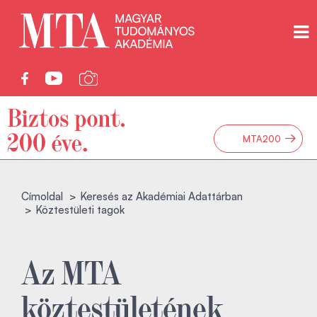
→
MTA200
Címoldal
Keresés az Akadémiai Adattárban
Köztestületi tagok
Az MTA
köztestületének