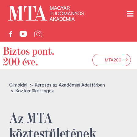
→
MTA200
Címoldal
Keresés az Akadémiai Adattárban
Köztestületi tagok
Az MTA
köztestületének