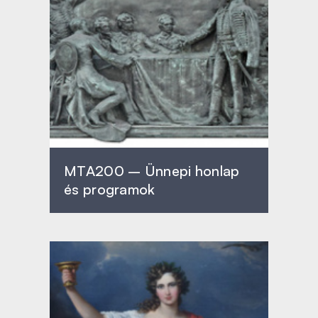
MTA200 – Ünnepi honlap
és programok