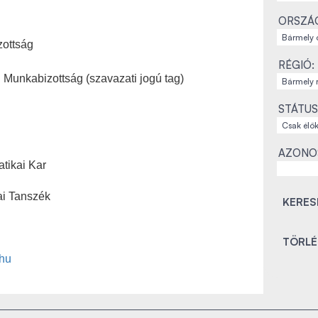
ORSZÁ
zottság
RÉGIÓ:
 Munkabizottság (szavazati jogú tag)
STÁTUS
AZONO
tikai Kar
ai Tanszék
hu