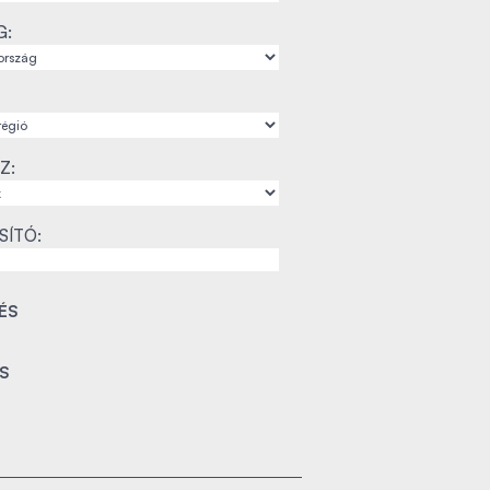
G:
Z:
SÍTÓ: