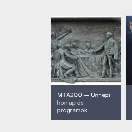
MTA200 – Ünnepi
honlap és
programok