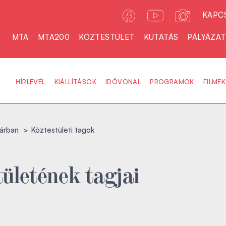
KAPC
MTA
MTA200
KÖZTESTÜLET
KUTATÁS
PÁLYÁZA
HÍRLEVÉL
KIÁLLÍTÁSOK
IDŐVONAL
PROGRAMOK
FILMEK
árban
Köztestületi tagok
ületének tagjai