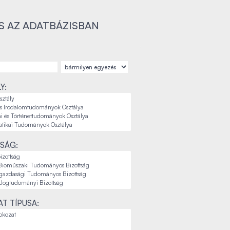
S AZ ADATBÁZISBAN
Y:
SÁG:
T TÍPUSA: