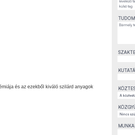
TUDOM
SZAKTE
KUTATÁ
émiája és az ezekből kiváló szilárd anyagok
KÖZTES
KÖZGYŰ
MUNKAH