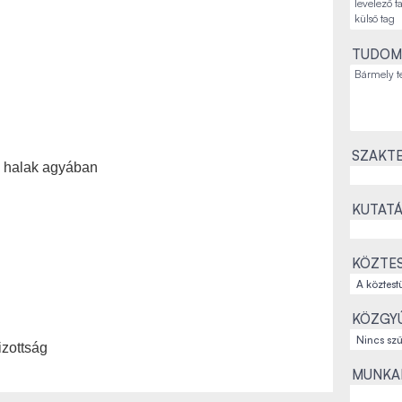
TUDOM
SZAKTE
s halak agyában
KUTATÁ
KÖZTES
KÖZGYŰ
zottság
MUNKAH