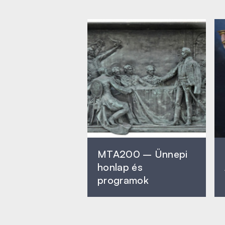
MTA200 – Ünnepi
honlap és
programok