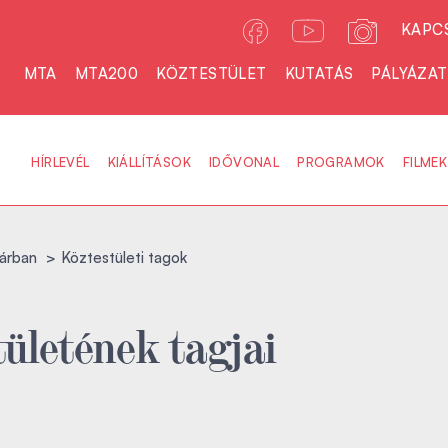
KAPC
MTA
MTA200
KÖZTESTÜLET
KUTATÁS
PÁLYÁZA
HÍRLEVÉL
KIÁLLÍTÁSOK
IDŐVONAL
PROGRAMOK
FILMEK
árban
Köztestületi tagok
ületének tagjai