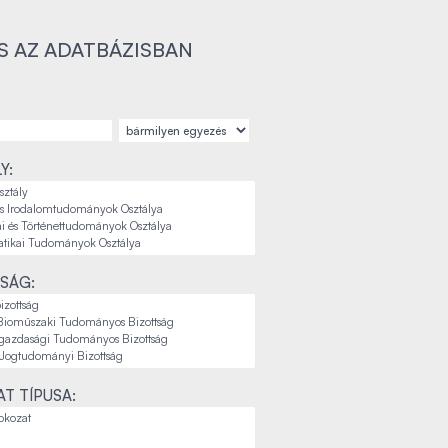
S AZ ADATBÁZISBAN
Y:
SÁG:
T TÍPUSA: