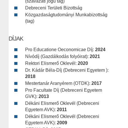
(szavazati jogú tag)
Debreceni Területi Bizottság
Közgazdaságtudományi Munkabizottság
(tag)
DÍJAK
Pro Educatione Oeconomicae Díj:
2024
Nívódíj (Gazdálkodás folyóirat):
2021
Rektori Elismerő Oklevél:
2020
Dr. Kádár Béla-Díj (Debreceni Egyetem ):
2018
Mestertanár Aranyérem (OTDK):
2017
Pro Facultate Díj (Debreceni Egyetem
GVK):
2013
Dékáni Elismerő Oklevél (Debreceni
Egyetem AVK):
2011
Dékáni Elismerő Oklevél (Debreceni
Egyetem AVK):
2009