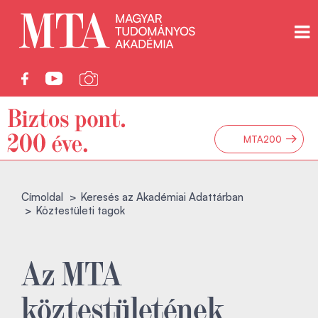
→
MTA200
Címoldal
Keresés az Akadémiai Adattárban
Köztestületi tagok
Az MTA
köztestületének