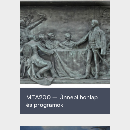
MTA200 – Ünnepi honlap
és programok