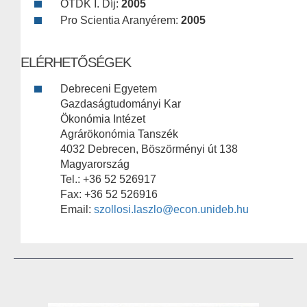
OTDK I. Díj:
2005
Pro Scientia Aranyérem:
2005
ELÉRHETŐSÉGEK
Debreceni Egyetem
Gazdaságtudományi Kar
Ökonómia Intézet
Agrárökonómia Tanszék
4032 Debrecen, Böszörményi út 138
Magyarország
Tel.: +36 52 526917
Fax: +36 52 526916
Email:
szollosi.laszlo@econ.unideb.hu