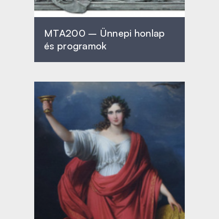
MTA200 – Ünnepi honlap
és programok