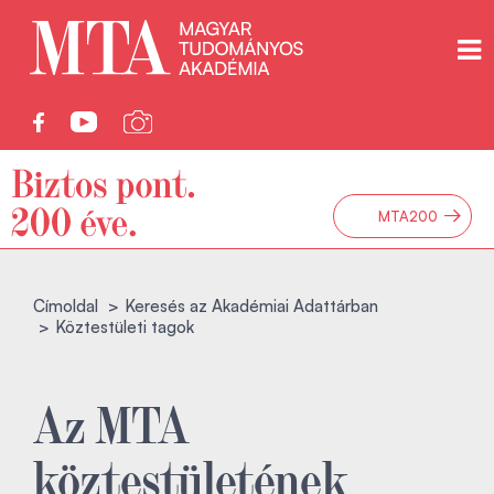
→
MTA200
Címoldal
Keresés az Akadémiai Adattárban
Köztestületi tagok
Az MTA
köztestületének