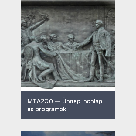
MTA200 – Ünnepi honlap
és programok