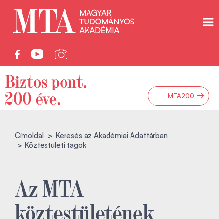
→
MTA200
Címoldal
Keresés az Akadémiai Adattárban
Köztestületi tagok
Az MTA
köztestületének