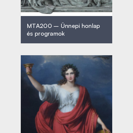
MTA200 – Ünnepi honlap
és programok