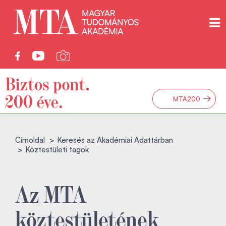
→
MTA200
Címoldal
Keresés az Akadémiai Adattárban
Köztestületi tagok
Az MTA
köztestületének