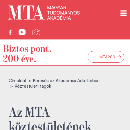
→
MTA200
Címoldal
Keresés az Akadémiai Adattárban
Köztestületi tagok
Az MTA
köztestületének