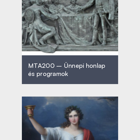
MTA200 – Ünnepi honlap
és programok