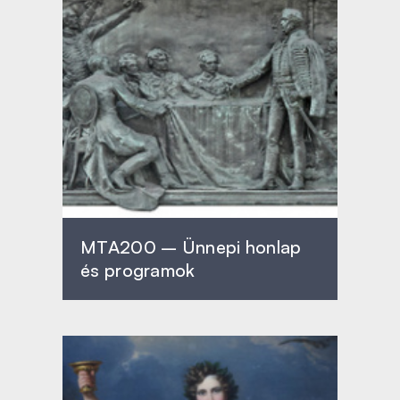
MTA200 – Ünnepi honlap
és programok