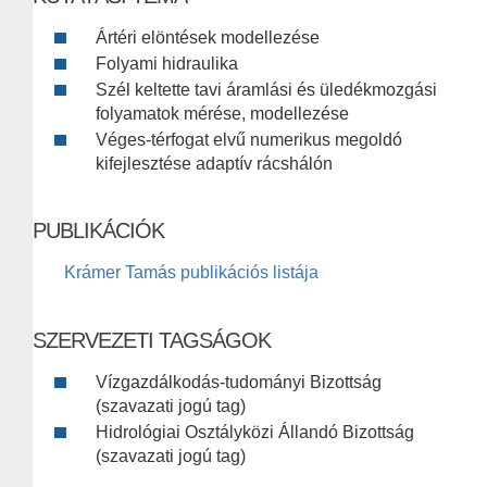
Ártéri elöntések modellezése
Folyami hidraulika
Szél keltette tavi áramlási és üledékmozgási
folyamatok mérése, modellezése
Véges-térfogat elvű numerikus megoldó
kifejlesztése adaptív rácshálón
PUBLIKÁCIÓK
Krámer Tamás publikációs listája
SZERVEZETI TAGSÁGOK
Vízgazdálkodás-tudományi Bizottság
(szavazati jogú tag)
Hidrológiai Osztályközi Állandó Bizottság
(szavazati jogú tag)