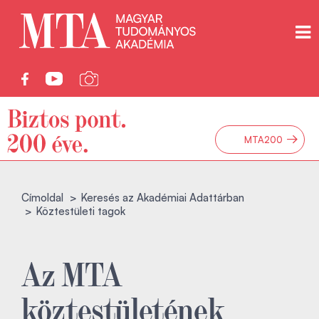
→
MTA200
Címoldal
Keresés az Akadémiai Adattárban
Köztestületi tagok
Az MTA
köztestületének