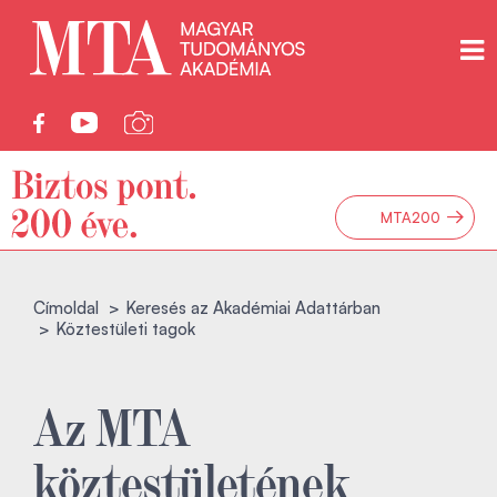
→
MTA200
Címoldal
Keresés az Akadémiai Adattárban
Köztestületi tagok
Az MTA
köztestületének