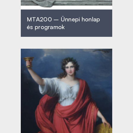
MTA200 – Ünnepi honlap
és programok