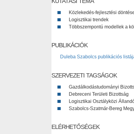
KUTATÁSI TÉMA
Közlekedés-fejlesztési dönté
Logisztikai trendek
Többszempontú modellek a köz
PUBLIKÁCIÓK
Duleba Szabolcs publikációs listáj
SZERVEZETI TAGSÁGOK
Gazdálkodástudományi Bizott
Debreceni Területi Bizottság
Logisztikai Osztályközi Állandó
Szabolcs-Szatmár-Bereg Megy
ELÉRHETŐSÉGEK