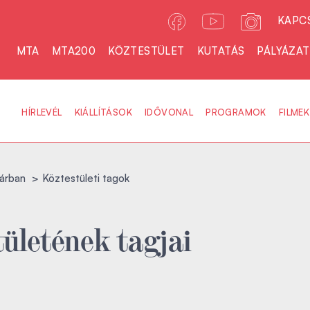
KAPC
MTA
MTA200
KÖZTESTÜLET
KUTATÁS
PÁLYÁZA
HÍRLEVÉL
KIÁLLÍTÁSOK
IDŐVONAL
PROGRAMOK
FILMEK
árban
Köztestületi tagok
ületének tagjai