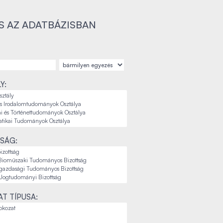
S AZ ADATBÁZISBAN
Y:
SÁG:
T TÍPUSA: