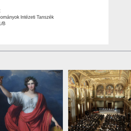
t
ományok Intézeti Tanszék
1/B