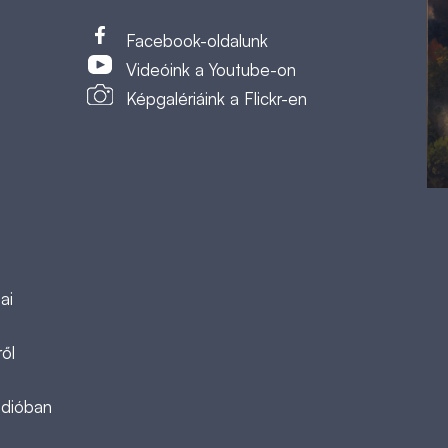
t
Facebook-oldalunk
Videóink a Youtube-on
Képgalériáink a Flickr-en
ai
ől
ádióban