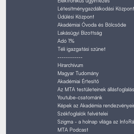
Elektronikus ügyintézés
Létesítménygazdálkodási Közpon
Üdülési Központ
Akadémiai Óvoda és Bölcsőde
Lakásügyi Bizottság
Adó 1%
Téli igazgatási szünet
------------
Hírarchívum
Magyar Tudomány
Akadémiai Értesítő
Az MTA testületeinek állásfoglalás
Youtube-csatornánk
Képek az Akadémia rendezvényeir
Székfoglalók felvételei
Szigma - a holnap világa az InfoR
MTA Podcast