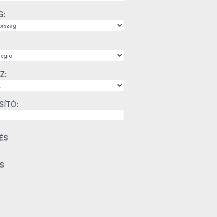
G:
Z:
SÍTÓ: