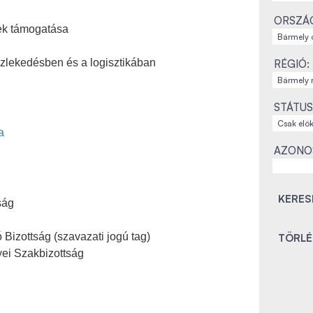
ORSZÁ
sek támogatása
lekedésben és a logisztikában
RÉGIÓ:
STÁTUS
a
AZONO
ság
 Bizottság (szavazati jogú tag)
ei Szakbizottság