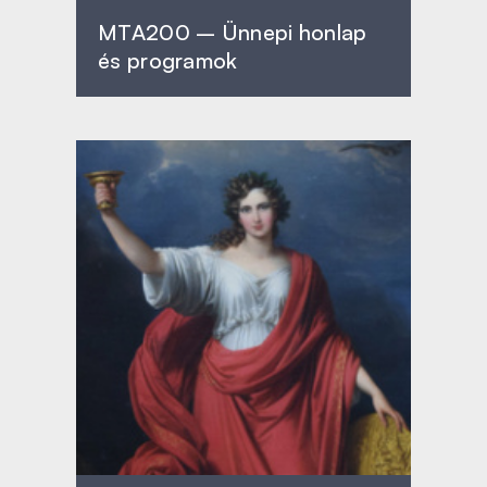
MTA200 – Ünnepi honlap
és programok