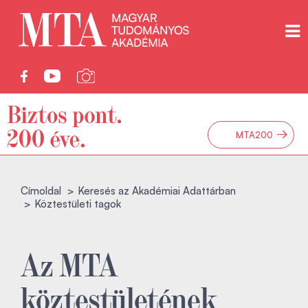
→
MTA200
Címoldal
Keresés az Akadémiai Adattárban
Köztestületi tagok
Az MTA
köztestületének